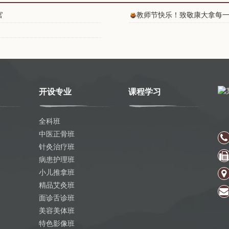
官
教师节快乐！致敬康大拿每
开设专业
课程学习
全科班
中医正骨班
针灸治疗班
病患护理班
小儿推拿班
精品艾灸班
面诊舌诊班
美容美体班
特色影像班