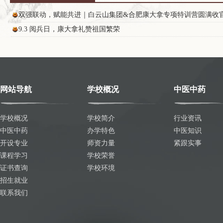
双强联动，赋能共进｜白云山集团&合肥康大拿专项特训营圆满收
9.3 阅兵日，康大拿礼赞祖国繁荣
网站导航
学校概况
中医中药
学校概况
学校简介
行业资讯
中医中药
办学特色
中医知识
开设专业
师资力量
紧跟实事
课程学习
学校荣誉
证书查询
学校环境
招生就业
联系我们