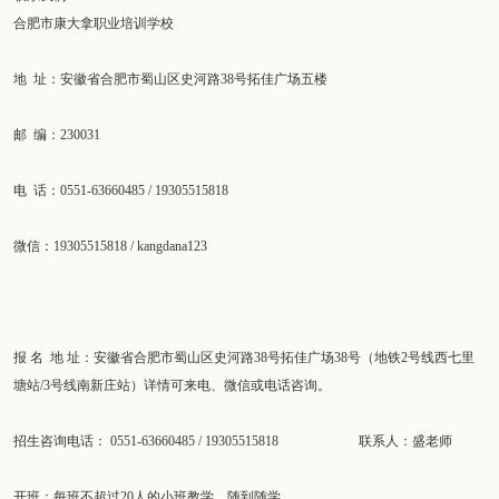
合肥市康大拿职业培训学校
地 址：安徽省合肥市蜀山区史河路38号拓佳广场五楼
邮 编：230031
电 话：0551-63660485 / 19305515818
微信：19305515818 / kangdana123
报 名 地 址：安徽省合肥市蜀山区史河路38号拓佳广场38号（地铁2号线西七里
塘站/3号线南新庄站）详情可来电、微信或电话咨询。
招生咨询电话： 0551-63660485 / 19305515818 联系人：盛老师
开班：每班不超过20人的小班教学，随到随学。